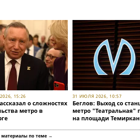
2026, 15:26
31 ИЮЛЯ 2026, 10:57
ассказал о сложностях
Беглов: Выход со стан
льства метро в
метро "Театральная" 
рге
на площади Темиркан
е материалы по теме →