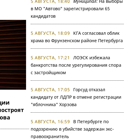
5 АВГУСТА, 18:40
Муниципал:
На выборы
в МО "Автово" зарегистрировали 65
кандидатов
5 АВГУСТА, 18:09
КГА согласовал облик
храма во Фрунзенском районе Петербурга
5 АВГУСТА, 17:21
ЛОЭСК избежала
банкротства после урегулирования спора
с застройщиком
5 АВГУСТА, 17:05
Горсуд отказал
кандидату от ЛДПР в отмене регистрации
ции
"яблочника" Хорзова
построят
ова
5 АВГУСТА, 16:59
В Петербурге по
подозрению в убийстве задержан экс-
правоохранитель