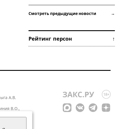
Смотреть предыдущие новости →
Рейтинг персон ↑
лыга А.В.
иния В.О.,
 1