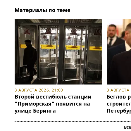
Материалы по теме
3 АВГУСТА 2026, 21:00
3 АВГУСТА 
Второй вестибюль станции
Беглов р
"Приморская" появится на
строите
улице Беринга
Петербу
Вс