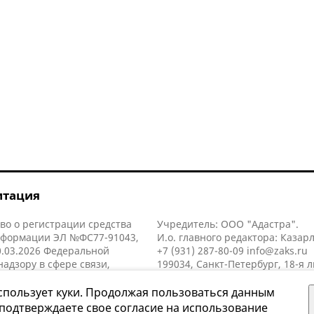
итация
во о регистрации средства
Учредитель: ООО "Адастра".
нформации ЭЛ №ФС77-91043,
И.о. главного редактора: Казар
.03.2026 Федеральной
+7 (931) 287-80-09
info@zaks.ru
надзору в сфере связи,
199034, Санкт-Петербург, 18-я л
нных технологий и массовых
д. 11 литера А, помещ. 3-н, офис
й (Роскомнадзор).
спользует куки. Продолжая пользоваться данным
 подтверждаете свое согласие на использование