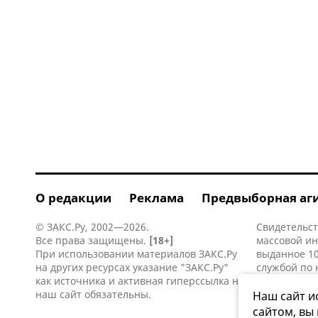
О редакции
Реклама
Предвыборная аг
© ЗАКС.Ру, 2002—2026.
Свидетельст
Все права защищены.
[18+]
массовой и
При использовании материалов ЗАКС.Ру
выданное 10
на других ресурсах указание "ЗАКС.Ру"
службой по 
как источника и активная
гиперссылка
на
информацио
наш сайт обязательны.
коммуникаци
Наш сайт и
сайтом, вы