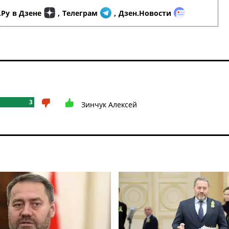
.Ру
в Дзене
,
Телеграм
,
Дзен.Новости
3
Зинчук Алексей