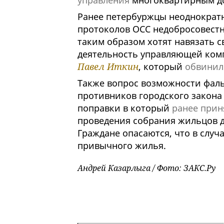
управления
многоквартирным д
Ранее петербуржцы неоднократн
протоколов ОСС недобросовес
таким образом хотят навязать св
деятельность управляющей ком
Павел Иткин
, который
обвинил 
Также вопрос возможности фал
противников городского закона
поправки в который
ранее прин
проведения собрания жильцов д
Граждане опасаются, что в случ
привычного жилья.
Андрей Казарлыга / Фото: ЗАКС.Ру