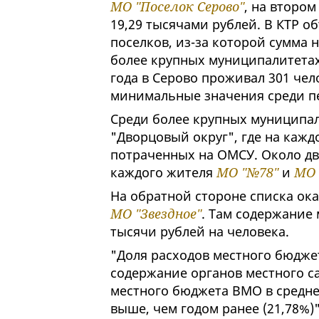
МО "Поселок Серово"
, на втором
19,29 тысячами рублей. В КТР 
поселков, из-за которой сумма 
более крупных муниципалитетах
года в Серово проживал 301 чело
минимальные значения среди п
Среди более крупных муниципа
"Дворцовый округ", где на кажд
потраченных на ОМСУ. Около дв
каждого жителя
МО "№78"
и
МО 
На обратной стороне списка ок
МО "Звездное"
. Там содержание
тысячи рублей на человека.
"Доля расходов местного бюджет
содержание органов местного с
местного бюджета ВМО в среднем
выше, чем годом ранее (21,78%)