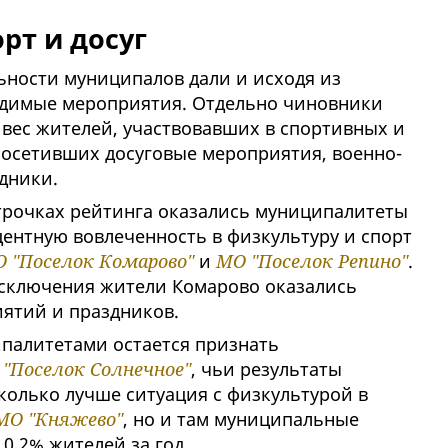
рт и досуг
ьности муниципалов дали и исходя из
одимые мероприятия. Отдельно чиновники
вес жителей, участвовавших в спортивных и
осетивших досуговые мероприятия, военно-
дники.
строчках рейтинга оказались муниципалитеты
центную вовлеченность в физкультуру и спорт
 "Поселок Комарово"
и
МО "Поселок Репино"
.
исключения жители Комарово оказались
ятий и праздников.
алитетами остается признать
"Поселок Солнечное"
, чьи результаты
колько лучше ситуация с физкультурой в
МО "Княжево"
, но и там муниципальные
0,2% жителей за год.