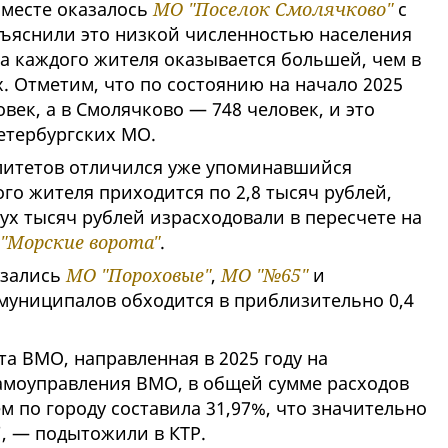
 месте оказалось
МО "Поселок Смолячково"
с
объяснили это низкой численностью населения
на каждого жителя оказывается большей, чем в
. Отметим, что по состоянию на начало 2025
век, а в Смолячково — 748 человек, и это
етербургских МО.
литетов отличился уже упоминавшийся
ого жителя приходится по 2,8 тысяч рублей,
ух тысяч рублей израсходовали в пересчете на
"Морские ворота"
.
азались
МО "Пороховые"
,
МО "№65"
и
 муниципалов обходится в приблизительно 0,4
а ВМО, направленная в 2025 году на
амоуправления ВМО, в общей сумме расходов
 по городу составила 31,97%, что значительно
", — подытожили в КТР.