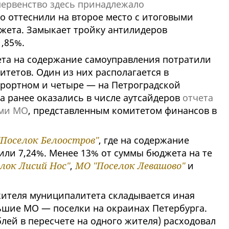
первенство здесь принадлежало
его оттеснили на второе место с итоговыми
джета. Замыкает тройку антилидеров
,85%.
та на содержание самоуправления потратили
тетов. Один из них располагается в
урортном и четыре — на Петроградской
а ранее оказались в числе аутсайдеров
отчета
ами МО
, представленным комитетом финансов в
Поселок Белоостров"
, где на содержание
или 7,24%. Менее 13% от суммы бюджета на те
лок Лисий Нос"
,
МО "Поселок Левашово"
и
жителя муниципалитета складывается иная
ьшие МО — поселки на окраинах Петербурга.
блей в пересчете на одного жителя) расходовал