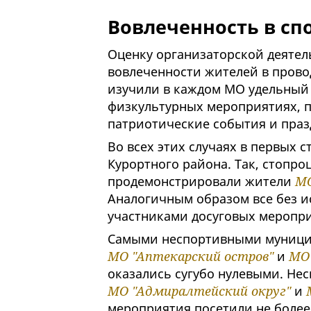
Вовлеченность в спо
Оценку организаторской деятел
вовлеченности жителей в пров
изучили в каждом МО удельный 
физкультурных мероприятиях, п
патриотические события и праз
Во всех этих случаях в первых 
Курортного района. Так, стопро
продемонстрировали жители
МО
Аналогичным образом все без 
участниками досуговых меропри
Самыми неспортивными муницип
МО "Аптекарский остров"
и
МО 
оказались сугубо нулевыми. Нес
МО "Адмиралтейский округ"
и
мероприятия посетили не более 