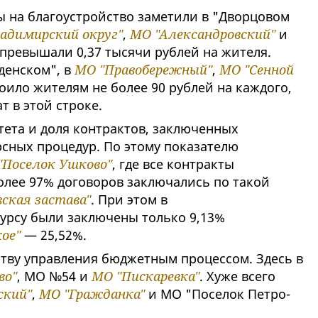
 на благоустройство заметили в "Дворцовом
адимирский округ"
,
МО "Александровский"
и
 превышали 0,37 тысячи рублей на жителя.
денском", в
МО "Правобережный"
,
МО "Сенной
оило жителям не более 90 рублей на каждого,
т в этой строке.
ета и доля контрактов, заключенных
сных процедур. По этому показателю
"Поселок Ушково"
, где все контракты
олее 97% договоров заключались по такой
ская застава"
. При этом в
урсу были заключены только 9,13%
ое"
— 25,52%.
ству управления бюджетным процессом. Здесь в
во"
, МО №54 и
МО "Пискаревка"
. Хуже всего
ский"
,
МО "Гражданка"
и МО "Поселок Петро-