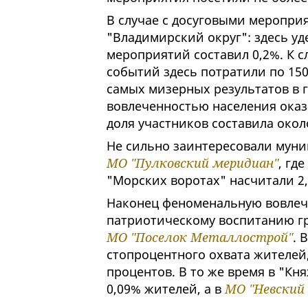
В случае с досуговыми меропри
"Владимирский округ": здесь у
мероприятий составил 0,2%. К с
событий здесь потратили по 150
самых мизерных результатов в г
вовлеченностью населения оказ
доля участников составила окол
Не сильно заинтересовали мун
МО "Пулковский меридиан"
, гд
"Морских воротах" насчитали 2
Наконец феноменальную вовлече
патриотическому воспитанию г
МО "Поселок Металлострой"
. 
стопроцентного охвата жителей,
процентов. В то же время в "К
0,09% жителей, а в
МО "Невский 