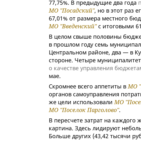
77,75%. В предыдущие два года
МО "Посадский"
, но в этот раз 
67,01% от размера местного бю
МО "Введенский"
с итоговыми 61
В целом свыше половины бюдже
в прошлом году семь муниципали
Центральном районе, два — в К
стороне. Четыре муниципалитет
о качестве управления бюджет
мае.
Скромнее всего аппетиты в
МО "
органов самоуправления потрат
же цели использовали
МО "Посе
МО "Поселок Парголово"
.
В пересчете затрат на каждого 
картина. Здесь лидируют небол
Больше других (43,42 тысячи ру