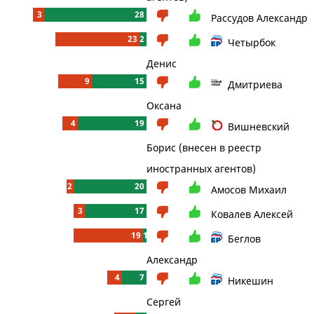
3
28
Рассудов Александр
23
2
Четырбок
Денис
9
15
Дмитриева
Оксана
4
19
Вишневский
Борис (внесен в реестр
иностранных агентов)
2
20
Амосов Михаил
3
17
Ковалев Алексей
19
1
Беглов
Александр
4
7
Никешин
Сергей