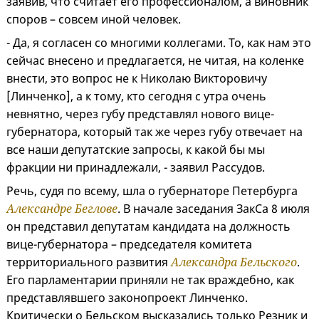
заявив, что считает его профессионалом, а виновник
споров – совсем иной человек.
- Да, я согласен со многими коллегами. То, как нам это
сейчас внесено и предлагается, не читая, на коленке
внести, это вопрос не к Николаю Викторовичу
[Линченко], а к тому, кто сегодня с утра очень
невнятно, через губу представлял нового вице-
губернатора, который так же через губу отвечает на
все наши депутатские запросы, к какой бы мы
фракции ни принадлежали, - заявил Рассудов.
Речь, судя по всему, шла о губернаторе Петербурга
Александре Беглове
. В начале заседания ЗакСа 8 июля
он представил депутатам кандидата на должность
вице-губернатора – председателя комитета
территориального развития
Александра Бельского
.
Его парламентарии приняли не так враждебно, как
представлявшего законопроект Линченко.
Критически о Бельском высказались только Резник и