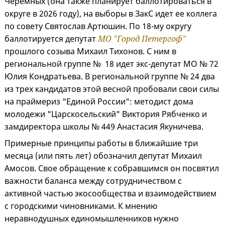
Черемных (она также планирует баллотироваться в
округе в 2026 году), на выборы в ЗакС идет ее коллега
по совету Святослав Артюшин. По 18-му округу
баллотируется депутат
МО "Город Петергоф"
прошлого созыва Михаил Тихонов. С ним в
региональной группе № 18 идет экс-депутат МО № 72
Юлия Кондратьева. В региональной группе № 24 два
из трех кандидатов этой весной пробовали свои силы
на праймериз "Единой России": методист дома
молодежи "Царскосельский" Виктория Рябченко и
замдиректора школы № 449 Анастасия Якуничева.
Примерные принципы работы в ближайшие три
месяца (или пять лет) обозначил депутат Михаил
Амосов. Свое обращение к собравшимся он посвятил
важности баланса между сотрудничеством с
активной частью экосообщества и взаимодействием
с городскими чиновниками. К мнению
неравнодушных единомышленников нужно