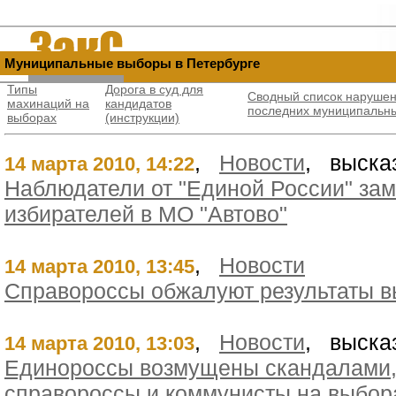
Муниципальные выборы в Петербурге
Типы
Дорога в суд для
Сводный список нарушен
махинаций на
кандидатов
последних муниципальн
выбораx
(инструкции)
,
Новости
, выска
14 марта 2010, 14:22
Наблюдатели от "Единой России" зам
избирателей в МО "Автово"
,
Новости
14 марта 2010, 13:45
Справороссы обжалуют результаты в
,
Новости
, выска
14 марта 2010, 13:03
Единороссы возмущены скандалами,
справороссы и коммунисты на выбора