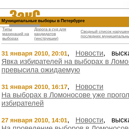
Муниципальные выборы в Петербурге
Типы
Дорога в суд для
Сводный список нарушен
махинаций на
кандидатов
последних муниципальн
выбораx
(инструкции)
,
Новости
, выск
31 января 2010, 20:01
Явка избирателей на выборах в Ломо
превысила ожидаемую
,
Новости
31 января 2010, 16:17
На выборах в Ломоносове уже прого
избирателей
,
Новости
, выск
27 января 2010, 14:01
На проведение выборов в Ломоносо