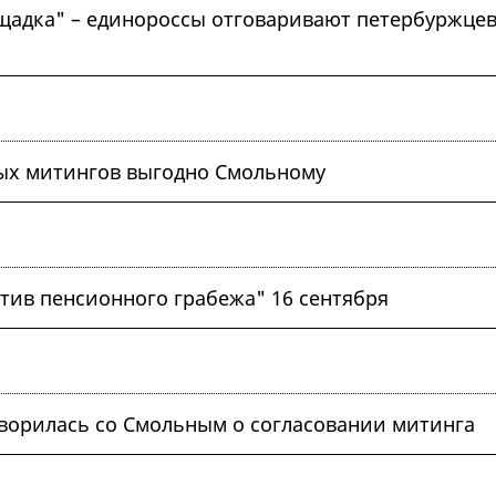
ощадка" – единороссы отговаривают петербуржце
ых митингов выгодно Смольному
тив пенсионного грабежа" 16 сентября
ворилась со Смольным о согласовании митинга