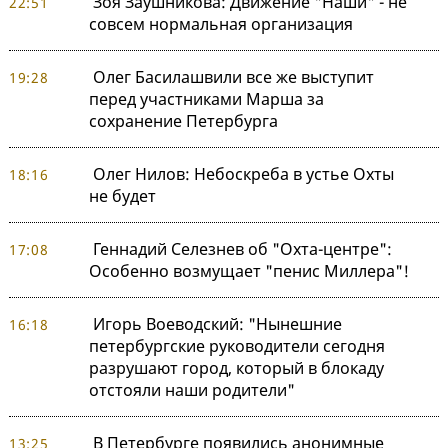
Зоя Заушникова: Движение "Наши" - не
22:51
совсем нормальная организация
Олег Басилашвили все же выступит
19:28
перед участниками Марша за
сохранение Петербурга
Олег Нилов: Небоскреба в устье Охты
18:16
не будет
Геннадий Селезнев об "Охта-центре":
17:08
Особенно возмущает "пенис Миллера"!
Игорь Воеводский: "Нынешние
16:18
петербургские руководители сегодня
разрушают город, который в блокаду
отстояли наши родители"
В Петербурге появились анонимные
13:25