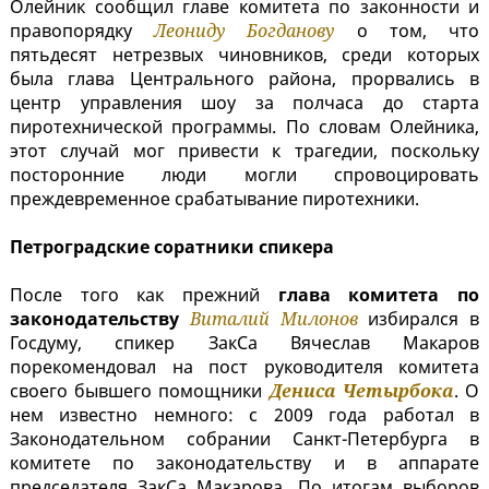
Олейник сообщил главе комитета по законности и
правопорядку
Леониду Богданову
о том, что
пятьдесят нетрезвых чиновников, среди которых
была глава Центрального района, прорвались в
центр управления шоу за полчаса до старта
пиротехнической программы. По словам Олейника,
этот случай мог привести к трагедии, поскольку
посторонние люди могли спровоцировать
преждевременное срабатывание пиротехники.
Петроградские соратники спикера
После того как прежний
глава комитета по
законодательству
Виталий Милонов
избирался в
Госдуму, спикер ЗакСа Вячеслав Макаров
порекомендовал на пост руководителя комитета
своего бывшего помощники
Дениса Четырбока
. О
нем известно немного: с 2009 года работал в
Законодательном собрании Санкт-Петербурга в
комитете по законодательству и в аппарате
председателя ЗакСа Макарова. По итогам выборов