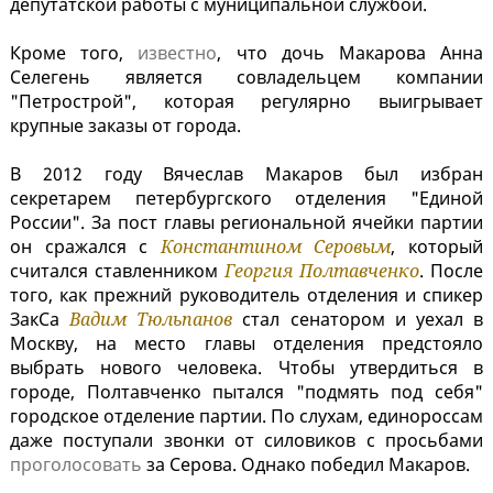
депутатской работы с муниципальной службой.
Кроме того,
известно
, что дочь Макарова Анна
Селегень является совладельцем компании
"Петрострой", которая регулярно выигрывает
крупные заказы от города.
В 2012 году Вячеслав Макаров был избран
секретарем петербургского отделения "Единой
России". За пост главы региональной ячейки партии
он сражался с
Константином Серовым
, который
считался ставленником
Георгия Полтавченко
. После
того, как прежний руководитель отделения и спикер
ЗакСа
Вадим Тюльпанов
стал сенатором и уехал в
Москву, на место главы отделения предстояло
выбрать нового человека. Чтобы утвердиться в
городе, Полтавченко пытался "подмять под себя"
городское отделение партии. По слухам, единороссам
даже поступали звонки от силовиков с просьбами
проголосовать
за Серова. Однако победил Макаров.