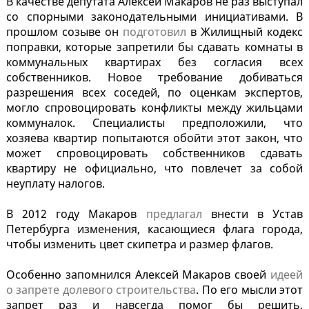
В качестве депутата Алексей Макаров не раз выступал
со спорными законодательными инициативами. В
прошлом созыве он
подготовил
в Жилищный кодекс
поправки, которые запретили бы сдавать комнаты в
коммунальных квартирах без согласия всех
собственников. Новое требование добиваться
разрешения всех соседей, по оценкам экспертов,
могло спровоцировать конфликты между жильцами
коммуналок. Специалисты предположили, что
хозяева квартир попытаются обойти этот закон, что
может спровоцировать собственников сдавать
квартиру не официально, что повлечет за собой
неуплату налогов.
В 2012 году Макаров
предлагал
внести в Устав
Петербурга изменения, касающиеся флага города,
чтобы изменить цвет скипетра и размер флагов.
Особенно запомнился Алексей Макаров своей
идеей
о запрете долевого строительства
. По его мысли этот
запрет раз и навсегда помог бы решить,