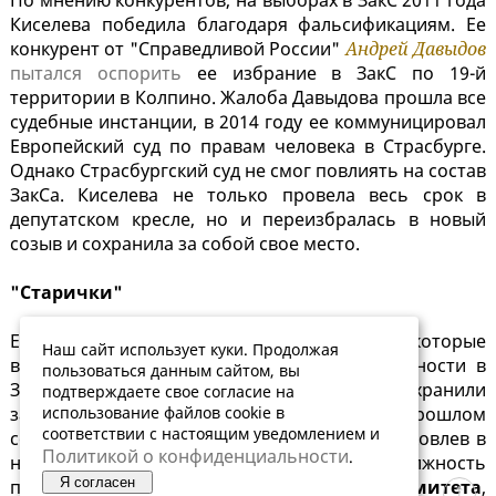
По мнению конкурентов, на выборах в ЗакС 2011 года
Киселева победила благодаря фальсификациям. Ее
конкурент от "Справедливой России"
Андрей Давыдов
пытался оспорить
ее избрание в ЗакС по 19-й
территории в Колпино. Жалоба Давыдова прошла все
судебные инстанции, в 2014 году ее коммуницировал
Европейский суд по правам человека в Страсбурге.
Однако Страсбургский суд не смог повлиять на состав
ЗакСа. Киселева не только провела весь срок в
депутатском кресле, но и переизбралась в новый
созыв и сохранила за собой свое место.
"Старички"
Единственные два депутата-оппозиционера, которые
Наш сайт использует куки. Продолжая
в новом созыве заняли руководящие должности в
пользоваться данным сайтом, вы
ЗакСе,
Максим Яковлев
и
Максим Резник
, сохранили
подтверждаете свое согласие на
использование файлов cookie в
за собой места, которые занимали в прошлом
соответствии с настоящим уведомлением и
созыве. Депутат от фракции ЛДПР Максим Яковлев в
Политикой о конфиденциальности
.
новом созыве вновь занимает должность
Я согласен
председателя
бюджетно-финансового комитета
,