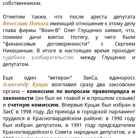
собственником.
Отметим также, что после ареста депутата
Вячеслава Нотяга
имеющий отношение к этому делу
глава фирмы "Воин-В" Олег Глущенко заявил, что,
помимо дачи взяток Нотягу, у него были
"финансовые договоренности" с Сергеем
Никешиным. В итоге в настоящее время проходит
судебное разбирательство
между Глущенко и
депутатом.
Еще один "ветеран" ЗакСа, единоросс
Александр Кущак
возглавил сразу два заксовских
органа –
комиссию по вопросам правопорядка и
законности
(он был ее главой и в прошлом созыве)
и
счетную комиссию
. Впервые Кущак был избран в
ЗакС в 1998 году. До прихода в городской парламент
трудился в Красногвардейском районе: в 1990 году
был избран депутатом, в 1991 году председателем
Красногвардейского Совета народных депутатов, а в