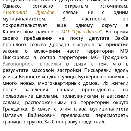
Однако, согласно открытым источникам,
Анатолий Дроздов
связан не с одним
муниципалитетом. В частности, он
покровительствует еще одному округу в
Калининском районе –
МО "Гражданка"
. Во время
своего пребывания на посту депутата ЗакСа
прошлого созыва Дроздов
выступал
за принятие
закона о включении части территории МО
Пискарёвка в состав территории МО Гражданка.
Законопроект вносился
в связи с тем, что в
результате массовой застройки Пискарёвки вдоль
улицы Верности и вдоль улицы Бутлерова появилось
много новых многоквартирных домов. Их жители
после заселения начали претендовать на
пользование школами, поликлиниками и детскими
садами, расположенными на территории округа
Гражданка. В связи с этим глава муниципалитета
Наталья Вайцехович предложила пересмотреть
границы округов. ЗакС поправку поддержал.