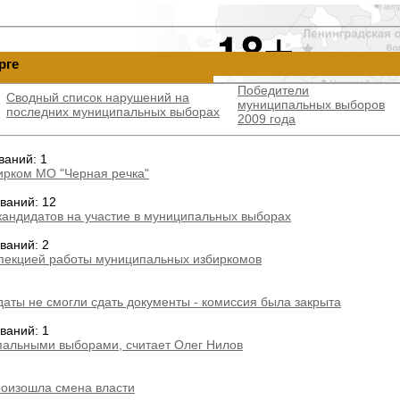
рге
Победители
Сводный список нарушений на
муниципальных выборов
последних муниципальных выборах
2009 года
ваний: 1
бирком МО "Черная речка"
ваний: 12
 кандидатов на участие в муниципальных выборах
ваний: 2
спекцией работы муниципальных избиркомов
даты не смогли сдать документы - комиссия была закрыта
ваний: 1
пальными выборами, считает Олег Нилов
роизошла смена власти