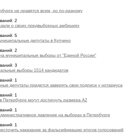
рбурге не нравятся всем, но по-разному
ваний: 2
азали о своих предвыборных амбициях
ваний: 5
униципальные депутаты в Купчино
ваний: 2
 на муниципальные выборы от "Единой России"
ваний: 3
пальные выборы 1514 кандидатов
ваний: 1
ые депутаты придется заверять свои подписи у нотариуса
ваний: 1
 Петербурге могут достигнуть размера А2
ваний: 1
административное давление на выборах в Петербурге
ваний: 1
есточить наказание за фальсификацию итогов голосований