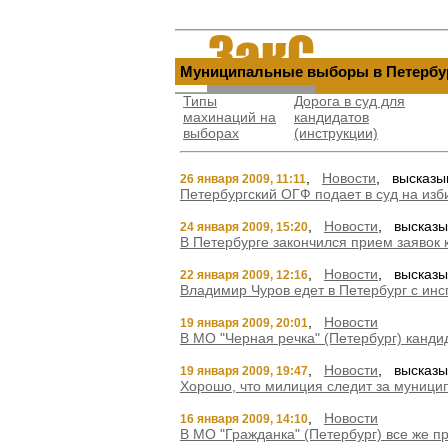
Муниципальные выборы в Петербу
Типы
Дорога в суд для
махинаций на
кандидатов
выбораx
(инструкции)
,
Новости
, высказы
26 января 2009, 11:11
Петербургский ОГФ подает в суд на из
,
Новости
, высказы
24 января 2009, 15:20
В Петербурге закончился прием заявок
,
Новости
, высказы
22 января 2009, 12:16
Владимир Чуров едет в Петербург с ин
,
Новости
19 января 2009, 20:01
В МО "Черная речка" (Петербург) канди
,
Новости
, высказы
19 января 2009, 19:47
Хорошо, что милиция следит за муници
,
Новости
16 января 2009, 14:10
В МО "Гражданка" (Петербург) все же п