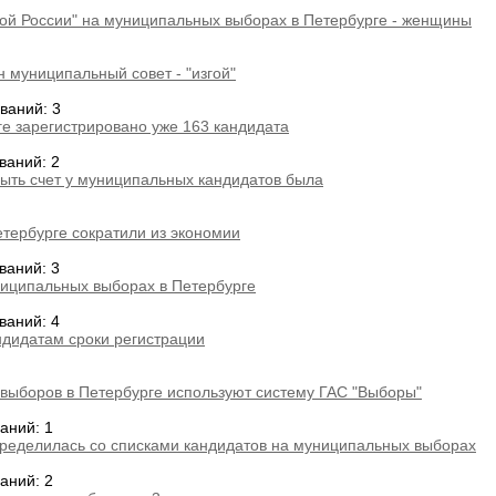
вой России" на муниципальных выборах в Петербурге - женщины
 муниципальный совет - "изгой"
ваний: 3
е зарегистрировано уже 163 кандидата
ваний: 2
рыть счет у муниципальных кандидатов была
тербурге сократили из экономии
ваний: 3
ниципальных выборах в Петербурге
ваний: 4
дидатам сроки регистрации
выборов в Петербурге используют систему ГАС "Выборы"
аний: 1
пределилась со списками кандидатов на муниципальных выборах
аний: 2