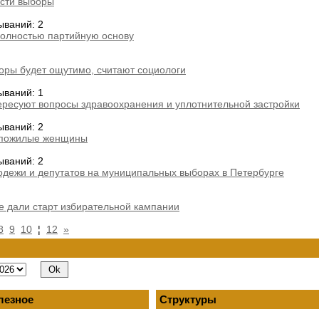
сти выборы
ываний: 2
олностью партийную основу
оры будет ощутимо, считают социологи
ываний: 1
ресуют вопросы здравоохранения и уплотнительной застройки
ываний: 2
 пожилые женщины
ываний: 2
лодежи и депутатов на муниципальных выборах в Петербурге
е дали старт избирательной кампании
8
9
10
¦
12
»
лезное
Структуры