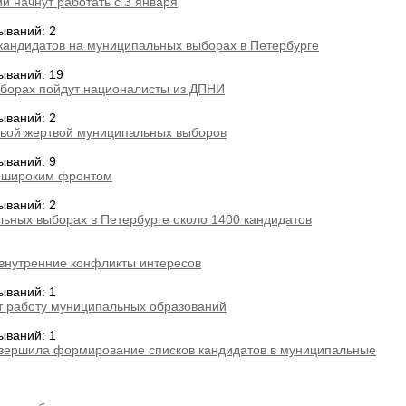
 начнут работать с 3 января
ываний: 2
кандидатов на муниципальных выборах в Петербурге
ываний: 19
борах пойдут националисты из ДПНИ
ываний: 2
рвой жертвой муниципальных выборов
ываний: 9
 широким фронтом
ываний: 2
льных выборах в Петербурге около 1400 кандидатов
внутренние конфликты интересов
ываний: 1
т работу муниципальных образований
ываний: 1
авершила формирование списков кандидатов в муниципальные