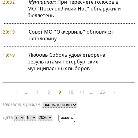
Муниципал:
При пересчете голосов в
20:32
МО "Поселок Лисий Нос" обнаружили
бюллетень
Совет МО "Оккервиль" обновился
20:19
наполовину
Любовь Соболь удовлетворена
19:49
результатами петербургских
муниципальных выборов
←
1
…
7
8
9
10
11
…
25
→
Перейти в раздел
Дата