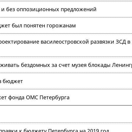
о и без оппозиционных предложений
юджет был понятен горожанам
оектирование василеостровской развязки ЗСД в 
рживать бездомных за счет музея блокады Ленинг
в бюджет
ет фонда ОМС Петербурга
правки к бюджету Петербурга на 2019 год