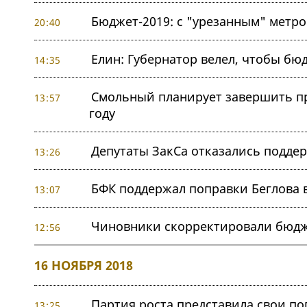
Бюджет-2019: с "урезанным" метр
20:40
Елин: Губернатор велел, чтобы б
14:35
Смольный планирует завершить пр
13:57
году
Депутаты ЗакСа отказались подде
13:26
БФК поддержал поправки Беглова 
13:07
Чиновники скорректировали бюдж
12:56
16 НОЯБРЯ 2018
Партия роста представила свои по
13:25