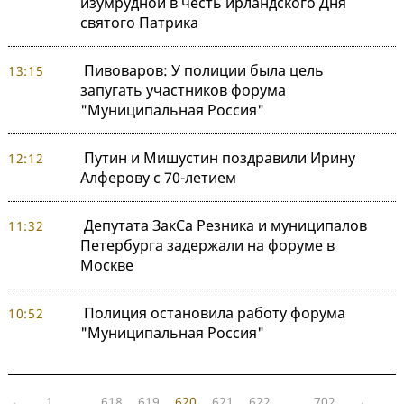
изумрудной в честь ирландского Дня
святого Патрика
Пивоваров: У полиции была цель
13:15
запугать участников форума
"Муниципальная Россия"
Путин и Мишустин поздравили Ирину
12:12
Алферову с 70-летием
Депутата ЗакСа Резника и муниципалов
11:32
Петербурга задержали на форуме в
Москве
Полиция остановила работу форума
10:52
"Муниципальная Россия"
←
1
…
618
619
620
621
622
…
702
→