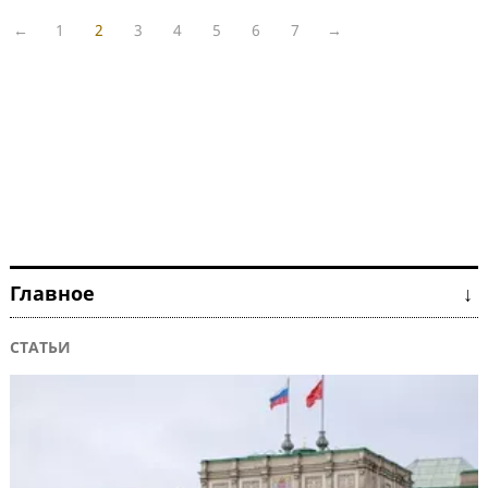
←
1
2
3
4
5
6
7
→
Главное ↓
СТАТЬИ