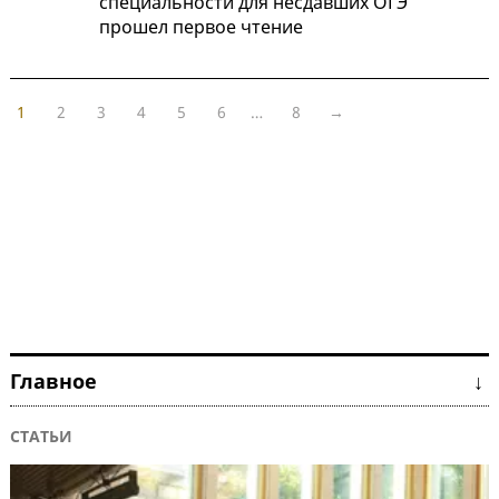
специальности для несдавших ОГЭ
прошел первое чтение
1
2
3
4
5
6
…
8
→
Главное ↓
СТАТЬИ