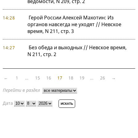
ведомости, N 209, стр. 2
Герой России Алексей Махотин: Из
14:28
органов навсегда не уходят // Невское
время, N 211, стр. 3
Без обеда и выходных // Невское время,
14:27
N 211, стр. 2
←
1
…
15
16
17
18
19
…
26
→
Перейти в раздел
Дата