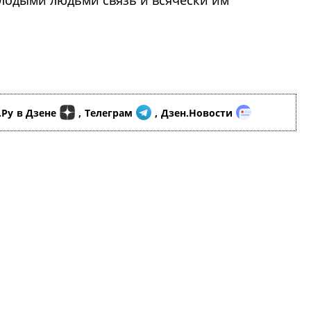
лодыми людьми связь и всячески им
.Ру
в Дзене
,
Телеграм
,
Дзен.Новости