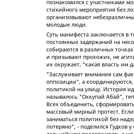
познакомился с участниками мос
стихийного мероприятия без ло
организовывают небезразличны
молодые люди.
Суть манифеста заключается в 
постоянных задержаний на нес
собираются в различных точках
и призывают прохожих, не агити
их окружает, "какая власть им д
"Заслуживает внимания сам факт
оппозиции", а координируются,
политикой на улицу. История ид
называлось "Оккупай Абай", теп
Всех объединить, сформировать
массовый мирный протест. Если 
заниматься политикой без надзо
потеряно", - поделился Гудков у