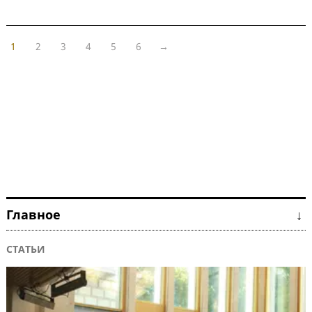
1
2
3
4
5
6
→
Главное ↓
СТАТЬИ