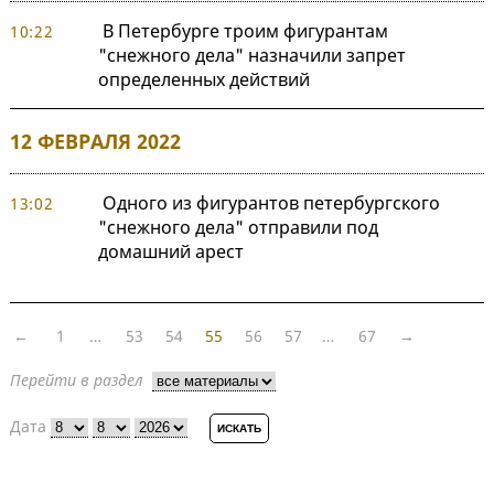
В Петербурге троим фигурантам
10:22
"снежного дела" назначили запрет
определенных действий
12 ФЕВРАЛЯ 2022
Одного из фигурантов петербургского
13:02
"снежного дела" отправили под
домашний арест
←
1
…
53
54
55
56
57
…
67
→
Перейти в раздел
Дата