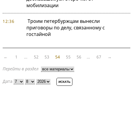
мобилизации
Троим петербуржцам вынесли
12:36
приговоры по делу, связанному с
гостайной
←
1
…
52
53
54
55
56
…
67
→
Перейти в раздел
Дата