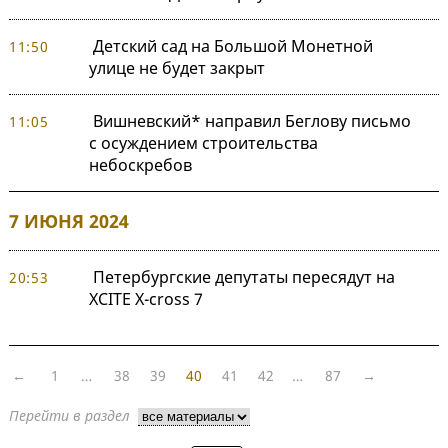
Детский сад на Большой Монетной
11:50
улице не будет закрыт
Вишневский* направил Беглову письмо
11:05
с осуждением строительства
небоскребов
7 ИЮНЯ 2024
Петербургские депутаты пересядут на
20:53
XCITE Х-cross 7
←
1
…
38
39
40
41
42
…
87
→
Перейти в раздел