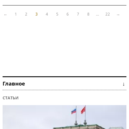
←
1
2
3
4
5
6
7
8
…
22
→
Главное ↓
СТАТЬИ